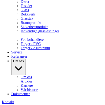
Dører
Fasader
Glass
Rekkverk
Glasstak
Brannprodukt
Sikkerhetsprodukt
Innvendige glassløsninger
For forhandlere
Farger - PVC
Farger - Aluminium
Service
Referanser
Om oss
Om oss
Artikler
Karriere
Vår historie
Dokumenter
Kontakt