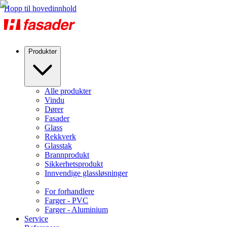
Hopp til hovedinnhold
Produkter
Alle produkter
Vindu
Dører
Fasader
Glass
Rekkverk
Glasstak
Brannprodukt
Sikkerhetsprodukt
Innvendige glassløsninger
For forhandlere
Farger - PVC
Farger - Aluminium
Service