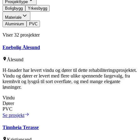
Prosjekttype
Boligbygg
Yrkesbygg
Materiale
Aluminium
PVC
Viser
32
prosjekter
Enebolig Ålesund
Ålesund
H-fasader har levert vindu og dører til dette rehabiliteringsprosjektet.
Vindu og dører er levert med flere ulike spennende fargevalg, fra
kremhvit og lysgrå til sort overflate, og med mange elegante
løsninger.
Vindu
Dører
PVC
Se prosjekt
Tinnheia Terasse
Kristiansand