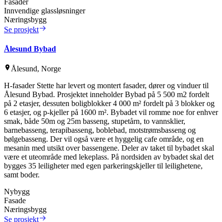
Fasader
Innvendige glassløsninger
Næringsbygg
Se prosjekt
Ålesund Bybad
Ålesund, Norge
H-fasader Stette har levert og montert fasader, dører og vinduer til
Ålesund Bybad. Prosjektet inneholder Bybad på 5 500 m2 fordelt
på 2 etasjer, dessuten boligblokker 4 000 m² fordelt på 3 blokker og
6 etasjer, og p-kjeller på 1600 m². Bybadet vil romme noe for enhver
smak, både 50m og 25m basseng, stupetårn, to vannsklier,
barnebasseng, terapibasseng, boblebad, motstrømsbasseng og
bølgebasseng. Der vil også være et hyggelig cafe område, og en
mesanin med utsikt over bassengene. Deler av taket til bybadet skal
være et uteområde med lekeplass. På nordsiden av bybadet skal det
bygges 35 leiligheter med egen parkeringskjeller til leilighetene,
samt boder.
Nybygg
Fasade
Næringsbygg
Se prosjekt