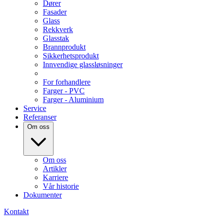
Dører
Fasader
Glass
Rekkverk
Glasstak
Brannprodukt
Sikkerhetsprodukt
Innvendige glassløsninger
For forhandlere
Farger - PVC
Farger - Aluminium
Service
Referanser
Om oss
Om oss
Artikler
Karriere
Vår historie
Dokumenter
Kontakt