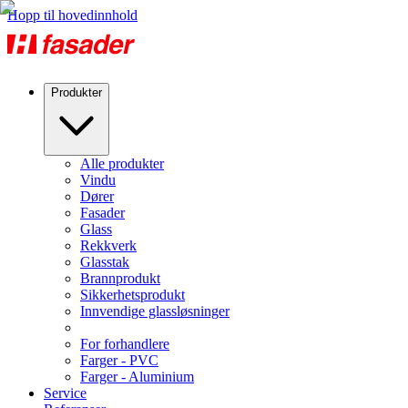
Hopp til hovedinnhold
Produkter
Alle produkter
Vindu
Dører
Fasader
Glass
Rekkverk
Glasstak
Brannprodukt
Sikkerhetsprodukt
Innvendige glassløsninger
For forhandlere
Farger - PVC
Farger - Aluminium
Service