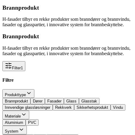
Brannprodukt
H-fasader tilbyr en rekke produkter som branndører og brannvindu,
fasader og glasspartier, i innovative system for brannbeskyttelse.
Brannprodukt
H-fasader tilbyr en rekke produkter som branndører og brannvindu,
fasader og glasspartier, i innovative system for brannbeskyttelse.
Filter
1
Filtre
Produkttype
Brannprodukt
Dører
Fasader
Glass
Glasstak
Innvendige glassløsninger
Rekkverk
Sikkerhetsprodukt
Vindu
Materiale
Aluminium
PVC
System