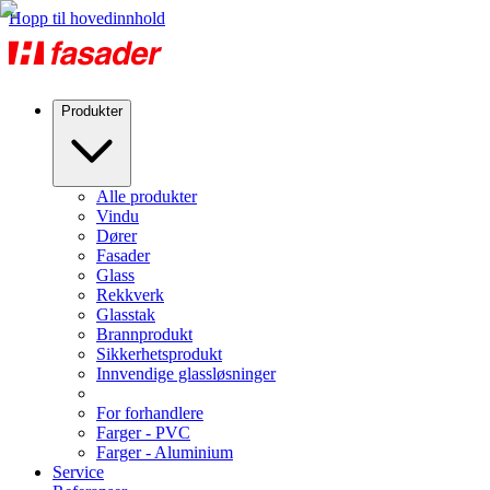
Hopp til hovedinnhold
Produkter
Alle produkter
Vindu
Dører
Fasader
Glass
Rekkverk
Glasstak
Brannprodukt
Sikkerhetsprodukt
Innvendige glassløsninger
For forhandlere
Farger - PVC
Farger - Aluminium
Service