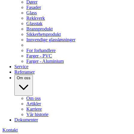
Dører
Fasader
Glass
Rekkverk
Glasstak
Brannprodukt
Sikkerhetsprodukt
Innvendige glassløsninger
For forhandlere
Farger - PVC
Farger - Aluminium
Service
Referanser
Om oss
Om oss
Artikler
Karriere
Vår historie
Dokumenter
Kontakt