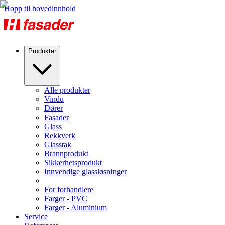
Hopp til hovedinnhold
Produkter
Alle produkter
Vindu
Dører
Fasader
Glass
Rekkverk
Glasstak
Brannprodukt
Sikkerhetsprodukt
Innvendige glassløsninger
For forhandlere
Farger - PVC
Farger - Aluminium
Service