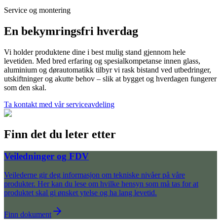
Service og montering
En bekymringsfri hverdag
Vi holder produktene dine i best mulig stand gjennom hele
levetiden. Med bred erfaring og spesialkompetanse innen glass,
aluminium og dørautomatikk tilbyr vi rask bistand ved utbedringer,
utskiftninger og akutte behov – slik at bygget og hverdagen fungerer
som den skal.
Ta kontakt med vår serviceavdeling
Finn det du leter etter
Veiledninger og FDV
Veilederne gir deg informasjon om tekniske nivåer på våre
produkter. Her kan du lese om hvilke hensyn som må tas for at
produktet skal gi ønsket ytelse og ha lang levetid.
Finn dokument