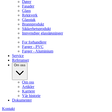
Dører
Fasader
Glass
Rekkverk
Glasstak
Brannprodukt
Sikkerhetsprodukt
Innvendige glassløsninger
For forhandlere
Farger - PVC
Farger - Aluminium
Service
Referanser
Om oss
Om oss
Artikler
Karriere
Vår historie
Dokumenter
Kontakt