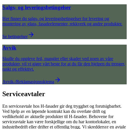
Salgs- og leveringsbetingelser
Her finner du salgs- og leveringsbetingelser for levering og
montering av glass, fasadeelementer, rekkverk og andre produkter.
Se betingelser
Avvik
Skulle du oppleve feil, mangler eller skader ved noen av våre
produkter, vil vi gjøre vårt beste for at du får den hjelpen du trenger,
raskt og effektivt.
Avvik-/Reklamasjonsskjema
Serviceavtaler
En serviceavtale hos H-fasader gir deg trygghet og forutsigbarhet.
Ved hjelp av en løpende kontrakt kan du overlate drift og
vedlikehold av aktuelle produkter til H-fasader. Behovene for
serviceavtale kan være forskjellige om du har kontorlokaler, en
industribedrift eller drifter et offentlig bygg. Vi skreddersyr en avtale