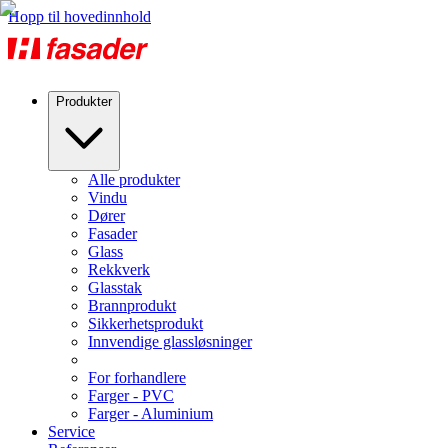
Hopp til hovedinnhold
Produkter
Alle produkter
Vindu
Dører
Fasader
Glass
Rekkverk
Glasstak
Brannprodukt
Sikkerhetsprodukt
Innvendige glassløsninger
For forhandlere
Farger - PVC
Farger - Aluminium
Service