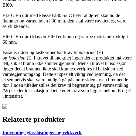
EI60.
EI30 : En dør med klasse EI30 Sa C betyr at døren skal holde
flammer og varme igjen i 30 min, den skal være røyktett og være
selvlukkende.
EI60 : En dør i klassen EI60 er brann og varme motstandsdyktig i
60 min.
Fasade, dører og fastkarmer har krav til
integritet
(E)
og
isolasjon
(I). I kravet til integritet ligger det at produktet må være
tett, slik at brann ikke smitter gjennom. Mens i kravet til isolasjon
ligger det at brannen ikke skal kunne overføres til baksiden ved
varmegjennomgang. Dette er spesielt viktig ved rømning, da det
eksempelvis skal være mulig å gå på andre siden av en brennende
dør. I noen tilfeller stilles det krav til begrensning på varmestråling
(W) istedenfor isolasjon. Dette er et krav som ligger mellom E og EI
i intensitet.
Relaterte produkter
Innvendige glassløsninger og rekkverk