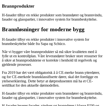
Brannprodukter
H-fasader tilbyr en rekke produkter som branndører og brannvindu,
fasader og glasspartier, i innovative system for brannbeskyttelse.
Brannløsninger for moderne bygg
H-fasader tilbyr en rekke produkter i innovative system for
brannbeskyttelse både fra Sapa og Schüco.
Når vi bygger våre brannprodukter så må sikre kvaliteten med å
fylle ut en kontrollplan. Våre leverandører bruker store ressurser for
å sikre at brannproduktene er korrekte i henhold til regelverk og
gjeldende prosesser.
Fra 2019 har det vært obligatorisk å å CE-merke brann-ytterdører,
og for CE-merkede brannklassifiserte dører, skal det foreligge en
ytelseserklæring. Dette betyr at dørprodusenten må ha et CE-
sertifikat for den aktuelle dørmodellen.
H-fasader tilbyr en rekke produkter som branndører og brannvindu,
fasader og glasspartier, i innovative system for brannbeskyttelse.
H-fasader leverer fasader, vinduer og branndører i klasse EI30 og