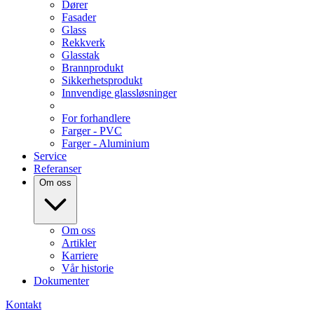
Dører
Fasader
Glass
Rekkverk
Glasstak
Brannprodukt
Sikkerhetsprodukt
Innvendige glassløsninger
For forhandlere
Farger - PVC
Farger - Aluminium
Service
Referanser
Om oss
Om oss
Artikler
Karriere
Vår historie
Dokumenter
Kontakt