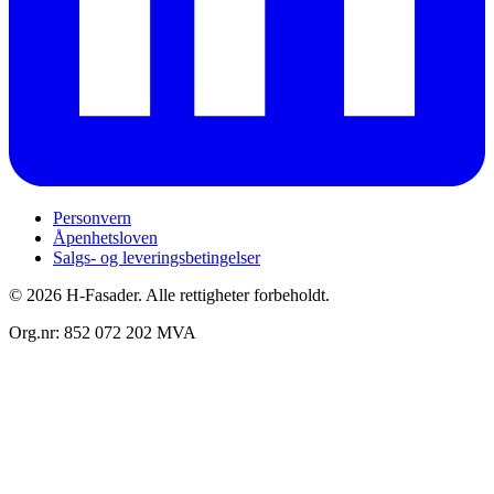
Personvern
Åpenhetsloven
Salgs- og leveringsbetingelser
©
2026
H-Fasader
.
Alle rettigheter forbeholdt
.
Org.nr:
852 072 202 MVA