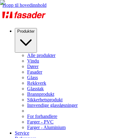
Hopp til hovedinnhold
Produkter
Alle produkter
Vindu
Dører
Fasader
Glass
Rekkverk
Glasstak
Brannprodukt
Sikkerhetsprodukt
Innvendige glassløsninger
For forhandlere
Farger - PVC
Farger - Aluminium
Service