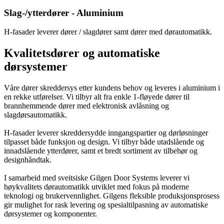
Slag-/ytterdører - Aluminium
H-fasader leverer dører / slagdører samt dører med dørautomatikk.
Kvalitetsdører og automatiske
dørsystemer
Våre dører skreddersys etter kundens behov og leveres i aluminium i
en rekke utførelser. Vi tilbyr alt fra enkle 1-fløyede dører til
brannhemmende dører med elektronisk avlåsning og
slagdørsautomatikk.
H-fasader leverer skreddersydde inngangspartier og dørløsninger
tilpasset både funksjon og design. Vi tilbyr både utadslående og
innadslående ytterdører, samt et bredt sortiment av tilbehør og
designhåndtak.
I samarbeid med sveitsiske Gilgen Door Systems leverer vi
høykvalitets dørautomatikk utviklet med fokus på moderne
teknologi og brukervennlighet. Gilgens fleksible produksjonsprosess
gir mulighet for rask levering og spesialtilpasning av automatiske
dørsystemer og komponenter.