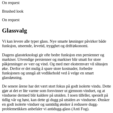
On request
Brushed look
On request
Glassvalg
Vi kan levere alle typer glass. Nye smarte løsninger påvirker både
funksjon, utseende, levetid, trygghet og drift/økonomi.
Dagens glassteknologi gir ofte bedre funksjon enn persienner og
markiser. Utvendige persienner og markiser blir utsatt for store
påkjenninger av vær og vind. Og med mer ekstremvær vil slitasjen
øke. Derfor er det mulig å spare store kostnader, forbedre
funksjonen og unngå alt vedlikehold ved å velge en smart
glassløsning.
De senere årene har det vært stort fokus på godt isolerte vindu. Dette
gjør at det er lite varme som forsvinner ut gjennom vinduet, og at
vinduene dermed blir kaldere på utsiden. I noen tilfeller, spesielt på
tidlig vår og høst, kan dette gi dugg på utsiden av vinduene. Ønsker
en godt isolerte vinduer og samtidig ønsker å redusere dugg-
problemetikken anbefaler vi antidugg-glass (Anti Fog).