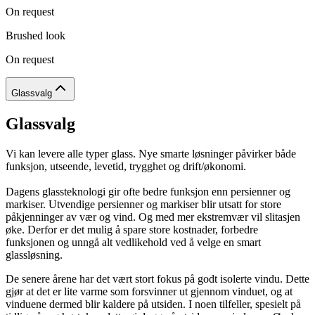
On request
Brushed look
On request
Glassvalg
Glassvalg
Vi kan levere alle typer glass. Nye smarte løsninger påvirker både
funksjon, utseende, levetid, trygghet og drift/økonomi.
Dagens glassteknologi gir ofte bedre funksjon enn persienner og
markiser. Utvendige persienner og markiser blir utsatt for store
påkjenninger av vær og vind. Og med mer ekstremvær vil slitasjen
øke. Derfor er det mulig å spare store kostnader, forbedre
funksjonen og unngå alt vedlikehold ved å velge en smart
glassløsning.
De senere årene har det vært stort fokus på godt isolerte vindu. Dette
gjør at det er lite varme som forsvinner ut gjennom vinduet, og at
vinduene dermed blir kaldere på utsiden. I noen tilfeller, spesielt på