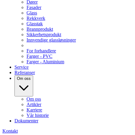
Dører
Fasader
Glass
Rekkverk
Glasstak
Brannprodukt
Sikkerhetsprodukt
Innvendige glassløsninger
For forhandlere
Farger - PVC
Farger - Aluminium
Service
Referanser
Om oss
Om oss
Artikler
Karriere
Vår historie
Dokumenter
Kontakt