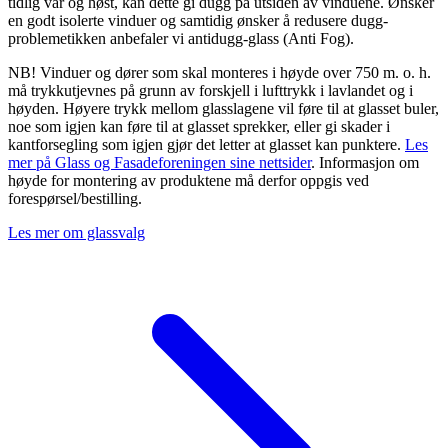
tidlig vår og høst, kan dette gi dugg på utsiden av vinduene. Ønsker
en godt isolerte vinduer og samtidig ønsker å redusere dugg-
problemetikken anbefaler vi antidugg-glass (Anti Fog).
NB! Vinduer og dører som skal monteres i høyde over 750 m. o. h.
må trykkutjevnes på grunn av forskjell i lufttrykk i lavlandet og i
høyden. Høyere trykk mellom glasslagene vil føre til at glasset buler,
noe som igjen kan føre til at glasset sprekker, eller gi skader i
kantforsegling som igjen gjør det letter at glasset kan punktere.
Les
mer på Glass og Fasadeforeningen sine nettsider
. Informasjon om
høyde for montering av produktene må derfor oppgis ved
forespørsel/bestilling.
Les mer om glassvalg